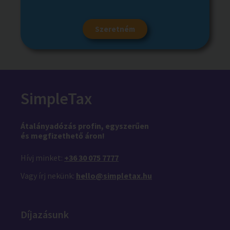
Szeretném
SimpleTax
Átalányadózás profin,
egyszerűen
és megfizethető áron!
Hívj minket:
+36 30 075 7777
Vagy írj nekünk:
hello@simpletax.hu
Díjazásunk