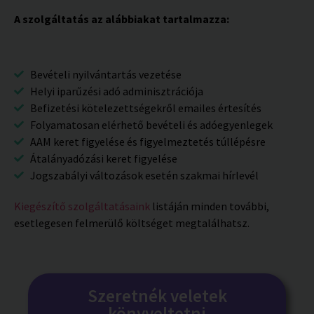
A szolgáltatás az alábbiakat tartalmazza:
Bevételi nyilvántartás vezetése
Helyi iparűzési adó adminisztrációja
Befizetési kötelezettségekről emailes értesítés
Folyamatosan elérhető bevételi és adóegyenlegek
AAM keret figyelése és figyelmeztetés túllépésre
Átalányadózási keret figyelése
Jogszabályi változások esetén szakmai hírlevél
Kiegészítő szolgáltatásaink
listáján minden további,
esetlegesen felmerülő költséget megtalálhatsz.
Szeretnék veletek
könyveltetni