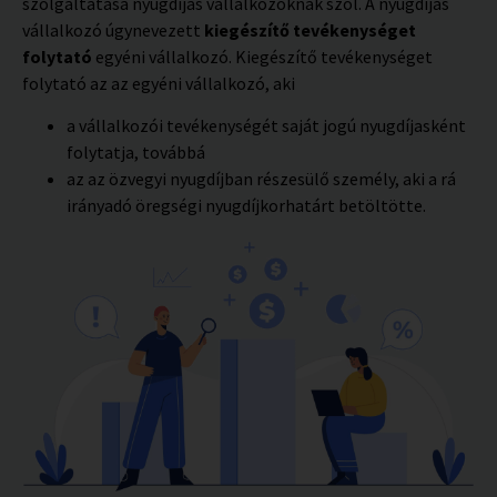
szolgáltatása nyugdíjas vállalkozóknak szól. A nyugdíjas
vállalkozó úgynevezett
kiegészítő tevékenységet
folytató
egyéni vállalkozó. Kiegészítő tevékenységet
folytató az az egyéni vállalkozó, aki
a vállalkozói tevékenységét saját jogú nyugdíjasként
folytatja, továbbá
az az özvegyi nyugdíjban részesülő személy, aki a rá
irányadó öregségi nyugdíjkorhatárt betöltötte.