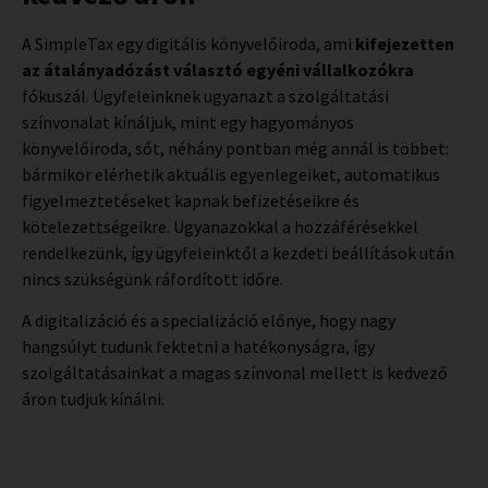
A SimpleTax egy digitális könyvelőiroda, ami
kifejezetten
az átalányadózást választó egyéni vállalkozókra
fókuszál. Ügyfeleinknek ugyanazt a szolgáltatási
színvonalat kínáljuk, mint egy hagyományos
könyvelőiroda, sőt, néhány pontban még annál is többet:
bármikor elérhetik aktuális egyenlegeiket, automatikus
figyelmeztetéseket kapnak befizetéseikre és
kötelezettségeikre. Ugyanazokkal a hozzáférésekkel
rendelkezünk, így ügyfeleinktől a kezdeti beállítások után
nincs szükségünk ráfordított időre.
A digitalizáció és a specializáció előnye, hogy nagy
hangsúlyt tudunk fektetni a hatékonyságra, így
szolgáltatásainkat a magas színvonal mellett is kedvező
áron tudjuk kínálni.