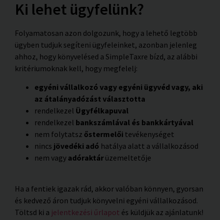
Ki lehet ügyfelünk?
Folyamatosan azon dolgozunk, hogy a lehető legtöbb
ügyben tudjuk segíteni ügyfeleinket, azonban jelenleg
ahhoz, hogy könyvelésed a SimpleTaxre bízd, az alábbi
kritériumoknak kell, hogy megfelelj:
egyéni vállalkozó vagy egyéni ügyvéd vagy, aki
az átalányadózást választotta
rendelkezel
Ügyfélkapuval
rendelkezel
bankszámlával és bankkártyával
nem folytatsz
őstermelői
tevékenységet
nincs
jövedéki adó
hatálya alatt a vállalkozásod
nem vagy
adóraktár
üzemeltetője
Ha a fentiek igazak rád, akkor valóban könnyen, gyorsan
és kedvező áron tudjuk könyvelni egyéni vállalkozásod.
Töltsd ki a
jelentkezési űrlapot
és küldjük az ajánlatunk!