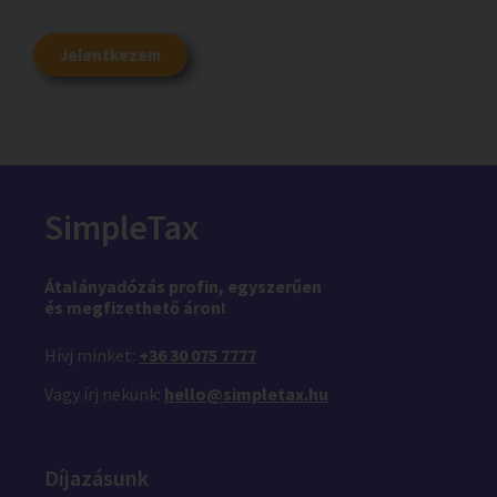
Jelentkezem
SimpleTax
Átalányadózás profin,
egyszerűen
és megfizethető áron!
Hívj minket:
+36 30 075 7777
Vagy írj nekünk:
hello@simpletax.hu
Díjazásunk