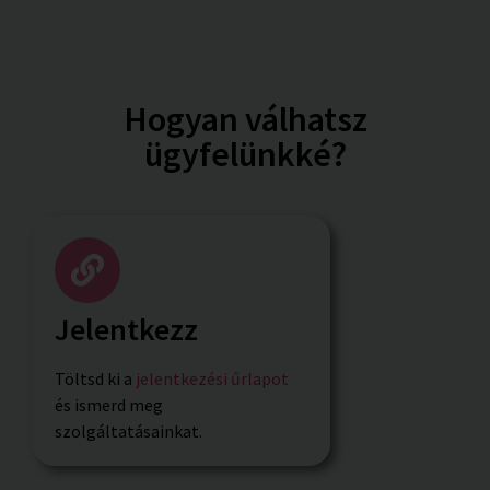
Hogyan válhatsz
ügyfelünkké?
Jelentkezz
Töltsd ki a
jelentkezési űrlapot
és ismerd meg
szolgáltatásainkat.