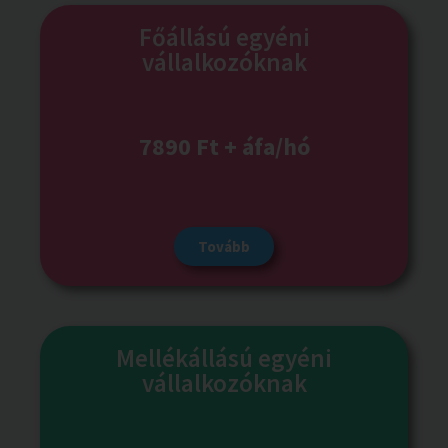
Főállású egyéni
vállalkozóknak
7890 Ft + áfa/hó
Tovább
Mellékállású egyéni
vállalkozóknak